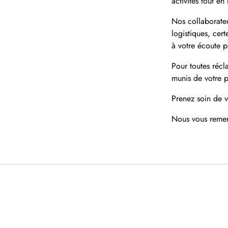
activités tout en
Nos collaborateu
logistiques, cer
ACCUEIL
à votre écoute 
Pour toutes récl
SHOP
munis de votre p
A PROPOS
Prenez soin de v
Nous vous remer
NOS ENGAGEMENTS
ARCHIVES
SUIVI DE COLIS
Se connecter